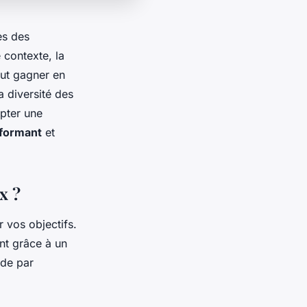
es des
 contexte, la
ut gagner en
a diversité des
opter une
formant
et
x ?
r vos objectifs.
nt grâce à un
ide par