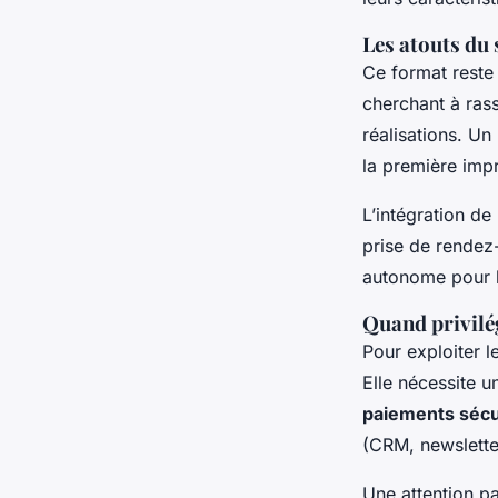
Les atouts du s
Ce format reste 
cherchant à ras
réalisations. U
la première impr
L’intégration d
prise de rendez-
autonome pour l’é
Quand privilé
Pour exploiter 
Elle nécessite 
paiements sécu
(CRM, newsletter
Une attention par