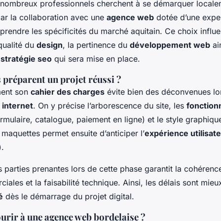
nombreux professionnels cherchent à se démarquer locale
ar la collaboration avec une
agence web
dotée d’une exper
rendre les spécificités du marché aquitain. Ce choix influ
qualité du
design
, la pertinence du
développement web
ai
a
stratégie seo
qui sera mise en place.
 préparent un projet réussi ?
ment son
cahier des charges
évite bien des déconvenues lor
 internet
. On y précise l’arborescence du site, les
fonction
rmulaire, catalogue, paiement en ligne) et le style graphiqu
 maquettes permet ensuite d’anticiper l’
expérience utilisat
).
s parties prenantes lors de cette phase garantit la cohérence
iales et la faisabilité technique. Ainsi, les délais sont mieux
é
dès le démarrage du projet digital.
urir à une agence web bordelaise ?