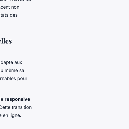
ncent non
ltats des
lles
dapté aux
u même sa
rnables pour
 de
responsive
ette transition
 en ligne.