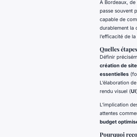
À Bordeaux, de 
passe souvent p
capable de comp
durablement la 
l’efficacité de l
Quelles étapes
Définir précisé
création de site
essentielles
(fo
L’élaboration de
rendu visuel (
UI
L’implication de
attentes commerc
budget optimis
Pourquoi reco