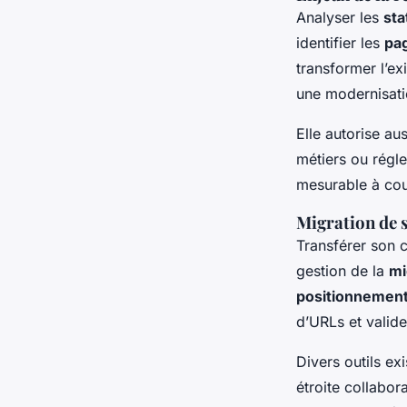
Analyser les
sta
identifier les
pa
transformer l’ex
une modernisat
Elle autorise au
métiers ou régl
mesurable à cou
Migration de s
Transférer son 
gestion de la
mi
positionnemen
d’URLs et valide
Divers outils e
étroite collabora