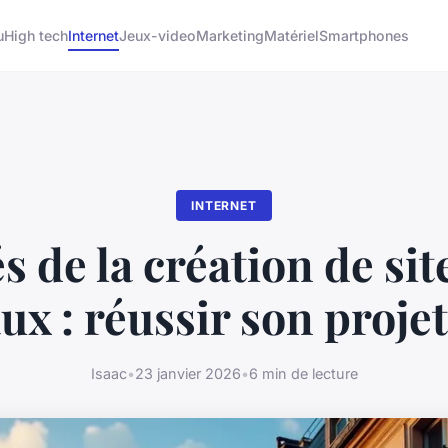
u
High tech
Internet
Jeux-video
Marketing
Matériel
Smartphones
INTERNET
és de la création de sit
x : réussir son projet
Isaac
•
23 janvier 2026
•
6 min de lecture