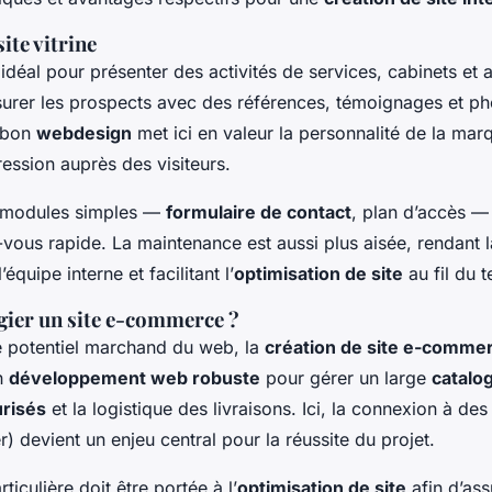
ite vitrine
idéal pour présenter des activités de services, cabinets et a
surer les prospects avec des références, témoignages et p
n bon
webdesign
met ici en valeur la personnalité de la mar
ession auprès des visiteurs.
e modules simples —
formulaire de contact
, plan d’accès — 
vous rapide. La maintenance est aussi plus aisée, rendant l
quipe interne et facilitant l’
optimisation de site
au fil du 
gier un site e-commerce ?
le potentiel marchand du web, la
création de site e-comme
un
développement web robuste
pour gérer un large
catalo
risés
et la logistique des livraisons. Ici, la connexion à des
) devient un enjeu central pour la réussite du projet.
ticulière doit être portée à l’
optimisation de site
afin d’ass