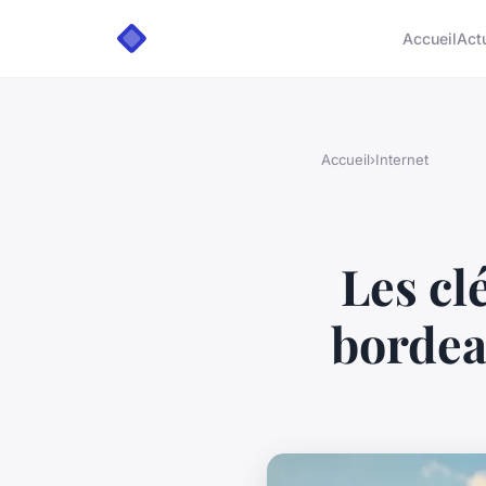
Accueil
Act
Accueil
›
Internet
Les cl
bordeau