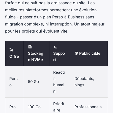
forfait qui ne suit pas la croissance du site. Les
meilleures plateformes permettent une évolution
fluide - passer d’un plan Perso à Business sans
migration complexe, ni interruption. Un atout majeur
pour les projets qui évoluent vite.
💾
📞
🚀
Stockag
Suppo
🎯 Public cible
Offre
e NVMe
rt
Réacti
Pers
f,
Débutants,
50 Go
o
humai
blogs
n
Priorit
Pro
100 Go
Professionnels
aire