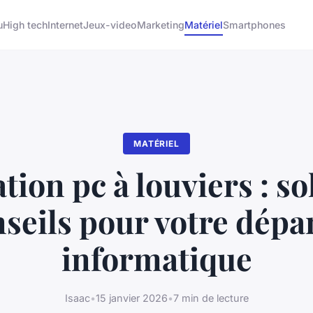
u
High tech
Internet
Jeux-video
Marketing
Matériel
Smartphones
MATÉRIEL
tion pc à louviers : so
nseils pour votre dép
informatique
Isaac
•
15 janvier 2026
•
7 min de lecture