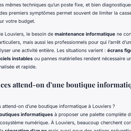
les mêmes techniques qu’un poste fixe, et bien diagnostique
 des premiers symptômes permet souvent de limiter la casse
r votre budget.
de Louviers, le besoin de
maintenance informatique
ne con
rticuliers, mais aussi les professionnels pour qui l’arrêt d’u
lyser une activité entière. Les situations varient :
écrans fig
iciels instables
ou pannes matérielles rendent nécessaire un
alisée et rapide.
ices attend-on d’une boutique informati
outiques informatiques
à proposer une palette complète d
’écosystème numérique. À Louviers, beaucoup cherchent con
 la
réparation d’un pc
mais aussi pour des actions préventiv