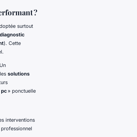
erformant ?
adoptée surtout
diagnostic
nt
). Cette
l.
 Un
des
solutions
turs
 pc
» ponctuelle
es interventions
 professionnel