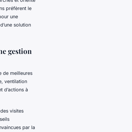
rches et oriente
ns préfèrent le
pour une
d’une solution
ne gestion
e de meilleures
, ventilation
nt d’actions à
des visites
seils
nvaincues par la