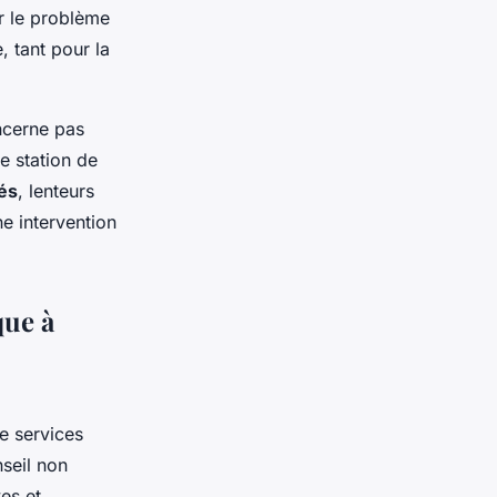
r le problème
, tant pour la
cerne pas
ne station de
és
, lenteurs
e intervention
que à
e services
seil non
es et