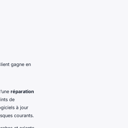
client gagne en
d’une
réparation
ints de
ogiciels à jour
isques courants.