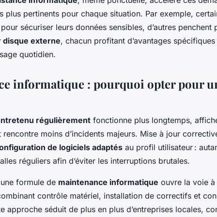
istance informatique
, même ponctuelle, accélère ces déma
les plus pertinents pour chaque situation. Par exemple, certai
pour sécuriser leurs données sensibles, d’autres penchent 
 disque externe
, chacun profitant d’avantages spécifiques 
sage quotidien.
e informatique : pourquoi opter pour u
entretenu régulièrement
fonctionne plus longtemps, affich
rencontre moins d’incidents majeurs. Mise à jour corrective
onfiguration de logiciels adaptés
au profil utilisateur : auta
valles réguliers afin d’éviter les interruptions brutales.
 une formule de
maintenance informatique
ouvre la voie à 
binant contrôle matériel, installation de correctifs et con
te approche séduit de plus en plus d’entreprises locales, co