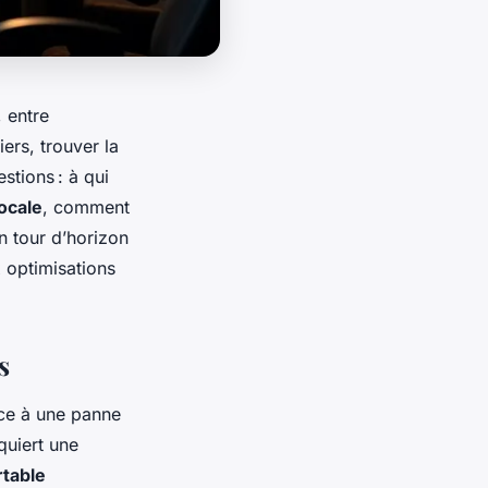
 entre
iers, trouver la
tions : à qui
ocale
, comment
n tour d’horizon
x optimisations
s
ace à une panne
quiert une
rtable