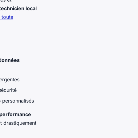
technicien local
 toute
 données
ergentes
écurité
s personnalisés
performance
it drastiquement
.