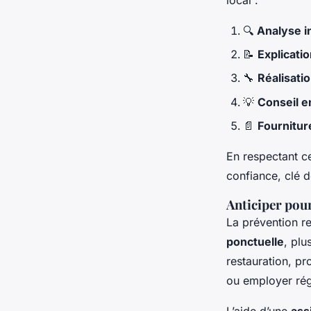
🔍
Analyse in
📝
Explicatio
🔧
Réalisatio
💡
Conseil e
📄
Fourniture
En respectant ce
confiance, clé d
Anticiper pou
La prévention r
ponctuelle
, plu
restauration, 
ou employer régu