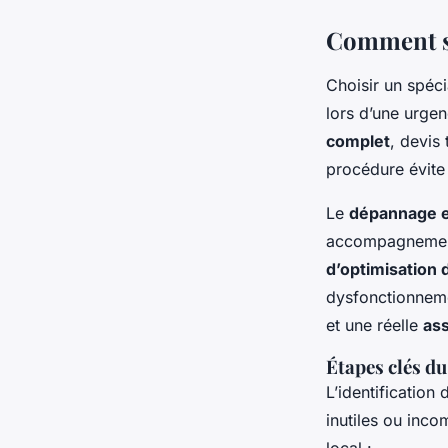
Comment se
Choisir un spéci
lors d’une urgen
complet
, devis 
procédure évite 
Le
dépannage e
accompagnement
d’optimisation
dysfonctionnemen
et une réelle
as
Étapes clés d
L’identification
inutiles ou inco
local :