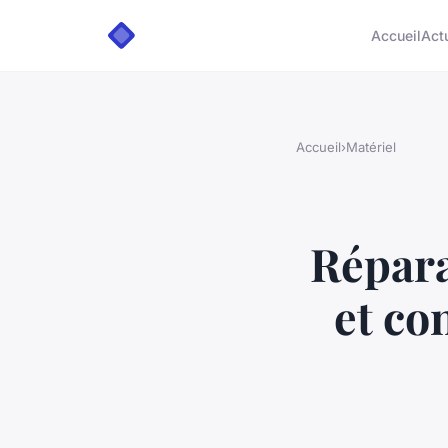
Accueil
Act
Accueil
›
Matériel
Répara
et co