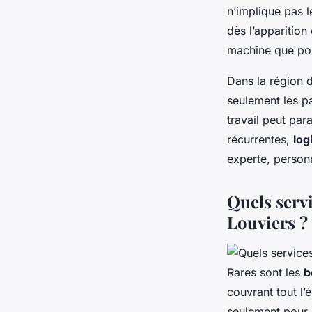
n’implique pas 
dès l’apparition
machine que pou
Dans la région 
seulement les pa
travail peut para
récurrentes,
log
experte, personn
Quels serv
Louviers ?
Rares sont les
b
couvrant tout l
seulement pour