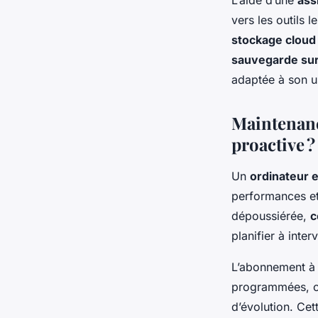
L’aide d’une
ass
vers les outils 
stockage cloud
sauvegarde sur
adaptée à son u
Maintenanc
proactive ?
Un
ordinateur 
performances et 
dépoussiérée,
c
planifier à inter
L’abonnement à
programmées, com
d’évolution. Cet