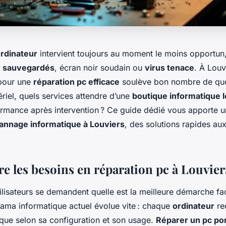
ordinateur
intervient toujours au moment le moins opportun,
 sauvegardés
, écran noir soudain ou
virus tenace
. À Louv
 pour une
réparation pc efficace
soulève bon nombre de ques
riel, quels services attendre d’une
boutique informatique l
formance après intervention ? Ce guide dédié vous apporte u
annage informatique à Louviers
, des solutions rapides au
 les besoins en réparation pc à Louvier
lisateurs se demandent quelle est la meilleure démarche f
rama informatique actuel évolue vite : chaque
ordinateur
re
ique selon sa configuration et son usage.
Réparer un pc po