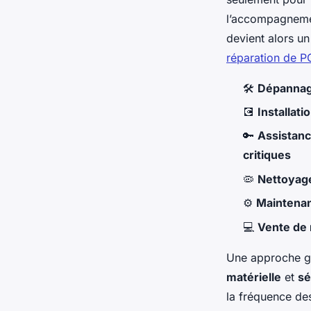
l’accompagnemen
devient alors u
réparation de P
🛠️
Dépannag
💽
Installati
🔑
Assistanc
critiques
🦠
Nettoyage
⚙️
Maintenan
💻
Vente de 
Une approche gl
matérielle
et
sé
la fréquence de