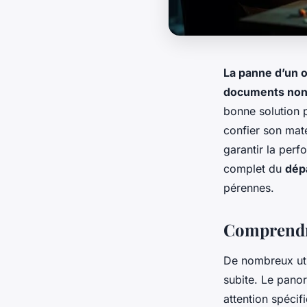
La panne d’un 
documents non
bonne solution
confier son maté
garantir la per
complet du
dép
pérennes.
Comprendre
De nombreux uti
subite. Le pano
attention spécif